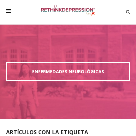
QUIÉNES SOMOS
ACERCA DE LA DEPRESIÓN
HABLAR CON LOS DEMÁS
BIENESTAR
ENFERMEDADES NEUROLÓGICAS
FAMILIA Y AMIGOS
EMPRESA
DEPRESSÃO SEM RODEIOS
ARTÍCULOS CON LA ETIQUETA