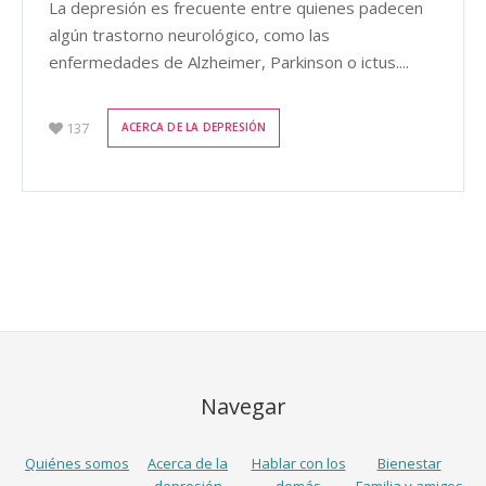
La depresión es frecuente entre quienes padecen
algún trastorno neurológico, como las
enfermedades de Alzheimer, Parkinson o ictus....
137
ACERCA DE LA DEPRESIÓN
Navegar
Quiénes somos
Acerca de la
Hablar con los
Bienestar
depresión
demás
Familia y amigos