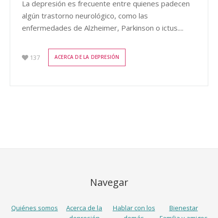
La depresión es frecuente entre quienes padecen
algún trastorno neurológico, como las
enfermedades de Alzheimer, Parkinson o ictus....
137
ACERCA DE LA DEPRESIÓN
Navegar
Quiénes somos
Acerca de la
Hablar con los
Bienestar
depresión
demás
Familia y amigos