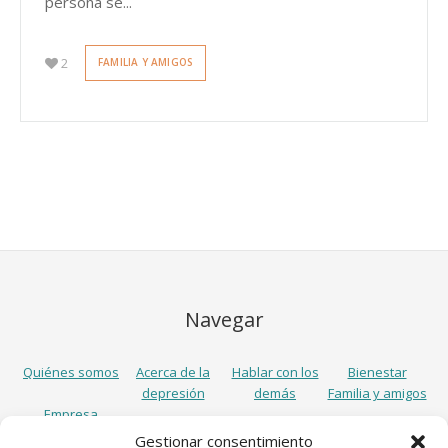
persona se...
2
FAMILIA Y AMIGOS
Navegar
Quiénes somos
Acerca de la
Hablar con los
Bienestar
depresión
demás
Familia y amigos
Empresa
Gestionar consentimiento