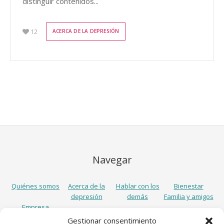
distinguir contenidos...
12
ACERCA DE LA DEPRESIÓN
Navegar
Quiénes somos
Acerca de la
Hablar con los
Bienestar
depresión
demás
Familia y amigos
Empresa
Gestionar consentimiento