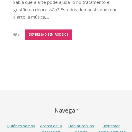
Sabia que a arte pode ajudá-lo no tratamento e
gestão da depressão? Estudos demonstraram que
a arte, a música,...
0
DEPRESSÃO SEM RODEIOS
Navegar
Quiénes somos
Acerca de la
Hablar con los
Bienestar
depresión
demás
Familia y amigos