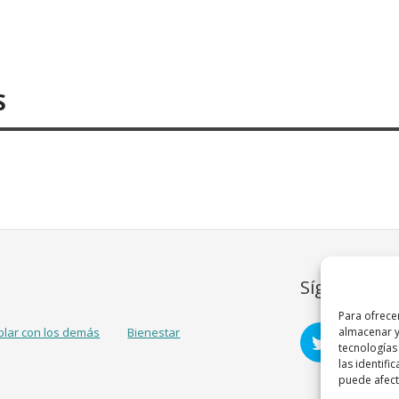
S
Síguenos
Para ofrece
blar con los demás
Bienestar
almacenar y
tecnologías
las identifi
puede afecta