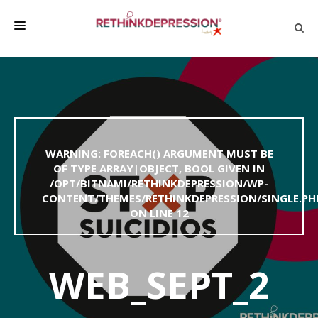
QUIÉNES SOMOS
ACERCA DE LA DEPRESIÓN
HABLAR CON LOS DEMÁS
WARNING
: FOREACH() ARGUMENT MUST BE
BIENESTAR
OF TYPE ARRAY|OBJECT, BOOL GIVEN IN
/OPT/BITNAMI/RETHINKDEPRESSION/WP-
FAMILIA Y AMIGOS
CONTENT/THEMES/RETHINKDEPRESSION/SINGLE.PH
EMPRESA
ON LINE
12
DEPRESSÃO SEM RODEIOS
WEB_SEPT_2