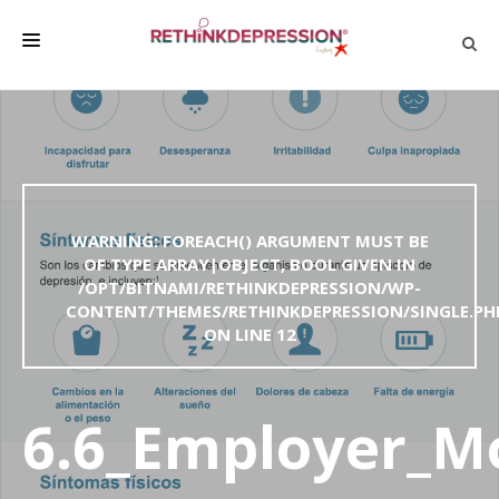
QUIÉNES SOMOS
ACERCA DE LA DEPRESIÓN
HABLAR CON LOS DEMÁS
WARNING
: FOREACH() ARGUMENT MUST BE
BIENESTAR
OF TYPE ARRAY|OBJECT, BOOL GIVEN IN
/OPT/BITNAMI/RETHINKDEPRESSION/WP-
FAMILIA Y AMIGOS
CONTENT/THEMES/RETHINKDEPRESSION/SINGLE.PH
EMPRESA
ON LINE
12
DEPRESSÃO SEM RODEIOS
6.6_Employer_Mo