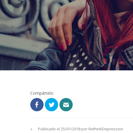
Compártelo:
«
Publicado el 25/01/2018 por RethinkDepression