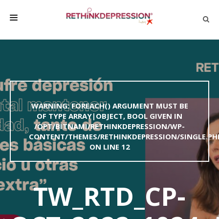
QUIÉNES SOMOS
ACERCA DE LA DEPRESIÓN
HABLAR CON LOS DEMÁS
WARNING
: FOREACH() ARGUMENT MUST BE
BIENESTAR
OF TYPE ARRAY|OBJECT, BOOL GIVEN IN
/OPT/BITNAMI/RETHINKDEPRESSION/WP-
FAMILIA Y AMIGOS
CONTENT/THEMES/RETHINKDEPRESSION/SINGLE.PH
EMPRESA
ON LINE
12
DEPRESSÃO SEM RODEIOS
TW_RTD_CP-