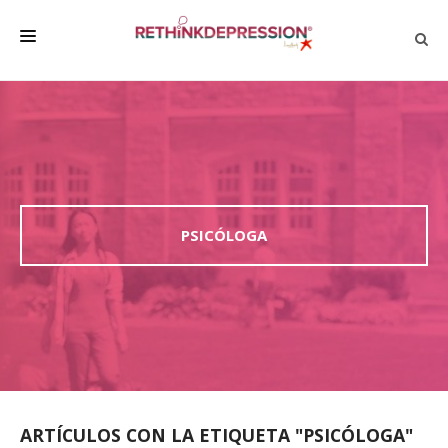
QUIÉNES SOMOS
ACERCA DE LA DEPRESIÓN
HABLAR CON LOS DEMÁS
BIENESTAR
PSICÓLOGA
FAMILIA Y AMIGOS
EMPRESA
DEPRESSÃO SEM RODEIOS
ARTÍCULOS CON LA ETIQUETA "PSICÓLOGA"