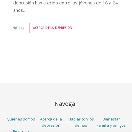
depresión han crecido entre los jóvenes de 18 a 24
años....
113
ACERCA DE LA DEPRESIÓN
Navegar
Quiénes somos
Acerca de la
Hablar con los
Bienestar
depresión
demás
Familia y amigos
Empresa