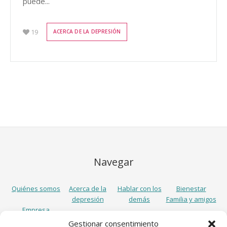
puede...
19
ACERCA DE LA DEPRESIÓN
Navegar
Quiénes somos
Acerca de la
Hablar con los
Bienestar
depresión
demás
Familia y amigos
Empresa
Gestionar consentimiento