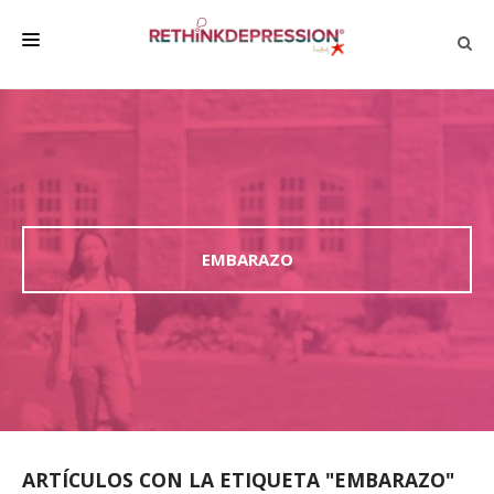
QUIÉNES SOMOS
ACERCA DE LA DEPRESIÓN
HABLAR CON LOS DEMÁS
BIENESTAR
EMBARAZO
FAMILIA Y AMIGOS
EMPRESA
DEPRESSÃO SEM RODEIOS
ARTÍCULOS CON LA ETIQUETA "EMBARAZO"