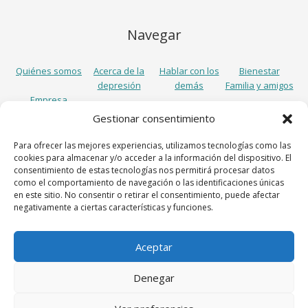
Navegar
Quiénes somos
Acerca de la
Hablar con los
Bienestar
depresión
demás
Familia y amigos
Empresa
Gestionar consentimiento
Síguenos
Para ofrecer las mejores experiencias, utilizamos tecnologías como las
cookies para almacenar y/o acceder a la información del dispositivo. El
consentimiento de estas tecnologías nos permitirá procesar datos
como el comportamiento de navegación o las identificaciones únicas
en este sitio. No consentir o retirar el consentimiento, puede afectar
negativamente a ciertas características y funciones.
Aceptar
Lundbeck España S.A., Avenida Diagonal 605, 7º, 08028 Barcelona,
Denegar
Spain
Aviso legal
Política de cookies
Política de privacidad