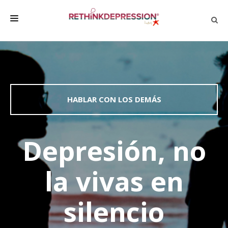
QUIÉNES SOMOS
ACERCA DE LA DEPRESIÓN
HABLAR CON LOS DEMÁS
HABLAR CON LOS DEMÁS
BIENESTAR
FAMILIA Y AMIGOS
Depresión, no
EMPRESA
la vivas en
DEPRESSÃO SEM RODEIOS
silencio