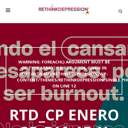
QUIÉNES SOMOS
ACERCA DE LA DEPRESIÓN
HABLAR CON LOS DEMÁS
WARNING
: FOREACH() ARGUMENT MUST BE
BIENESTAR
OF TYPE ARRAY|OBJECT, BOOL GIVEN IN
/OPT/BITNAMI/RETHINKDEPRESSION/WP-
FAMILIA Y AMIGOS
CONTENT/THEMES/RETHINKDEPRESSION/SINGLE.PH
EMPRESA
ON LINE
12
DEPRESSÃO SEM RODEIOS
RTD_CP ENERO